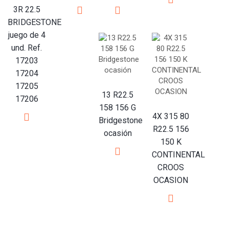
3R 22.5
BRIDGESTONE
juego de 4
und. Ref.
17203
17204
17205
13 R22.5
17206
158 156 G
4X 315 80
Bridgestone
R22.5 156
ocasión
150 K
CONTINENTAL
CROOS
OCASION