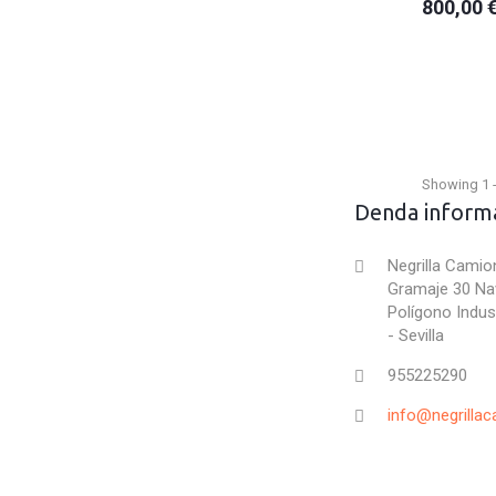
800,00 
Showing 1 -
Denda inform
Negrilla Camion
Gramaje 30 Na
Polígono Indust
- Sevilla
955225290
info@negrilla