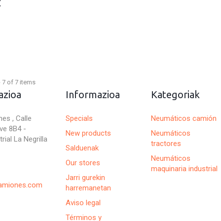
€
 7 of 7 items
azioa
Informazioa
Kategoriak
es , Calle
Specials
Neumáticos camión
ve 8B4 -
New products
Neumáticos
rial La Negrilla
tractores
Salduenak
Neumáticos
Our stores
maquinaria industrial
Jarri gurekin
camiones.com
harremanetan
Aviso legal
Términos y