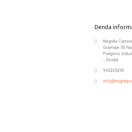
Denda inform
Negrilla Camion
Gramaje 30 Na
Polígono Indust
- Sevilla
955225290
info@negrilla