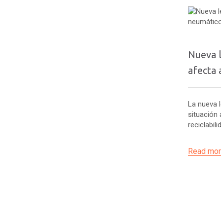
Nueva l
afecta 
La nueva l
situación 
reciclabil
Read more