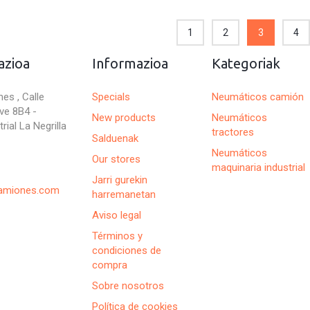
1
2
3
4
azioa
Informazioa
Kategoriak
es , Calle
Specials
Neumáticos camión
ve 8B4 -
New products
Neumáticos
rial La Negrilla
tractores
Salduenak
Neumáticos
Our stores
maquinaria industrial
Jarri gurekin
camiones.com
harremanetan
Aviso legal
Términos y
condiciones de
compra
Sobre nosotros
Política de cookies