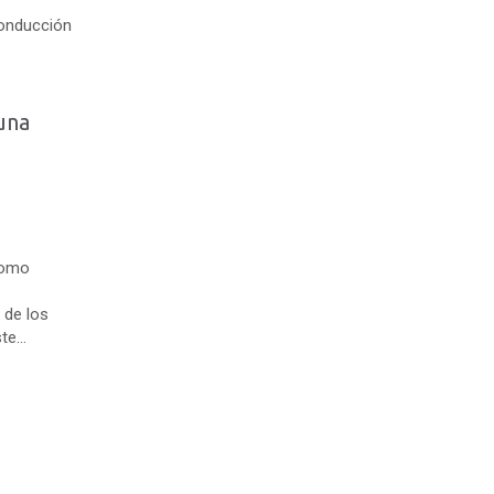
 una
n
como
l de los
e...