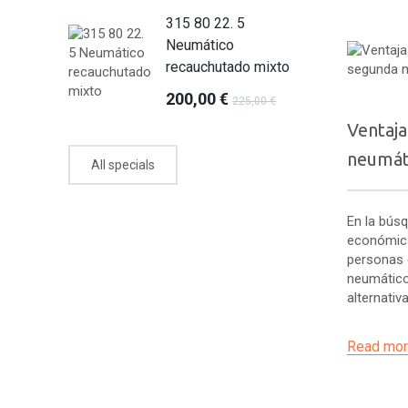
315 80 22. 5
Neumático
recauchutado mixto
200,00 €
225,00 €
Ventaj
neumát
All specials
En la bús
económica
personas 
neumático
alternativa.
Read more