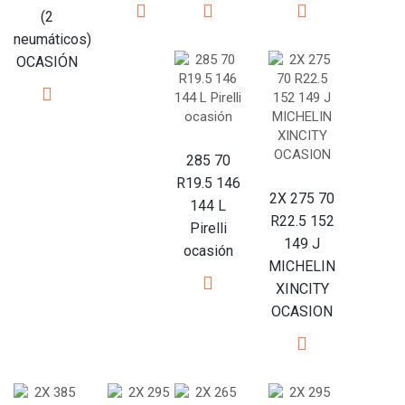
(2
neumáticos)
OCASIÓN
285 70
R19.5 146
2X 275 70
144 L
R22.5 152
Pirelli
149 J
ocasión
MICHELIN
XINCITY
OCASION