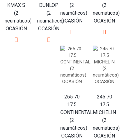
KMAX S
DUNLOP
(2
(2
(2
(2
neumáticos)
neumáticos)
neumáticos)
neumáticos)
OCASIÓN
OCASIÓN
OCASIÓN
OCASIÓN
265 70
245 70
17.5
17.5
CONTINENTAL
MICHELIN
(2
(2
neumáticos)
neumáticos)
OCASIÓN
OCASIÓN