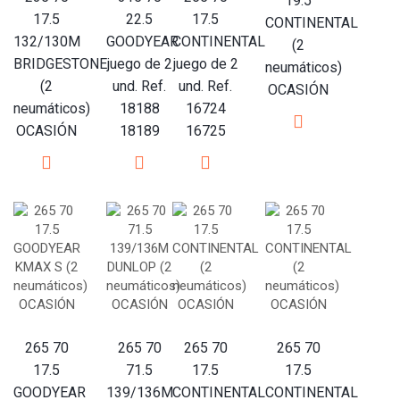
19.5
17.5
22.5
17.5
CONTINENTAL
132/130M
GOODYEAR
CONTINENTAL
(2
BRIDGESTONE
juego de 2
juego de 2
neumáticos)
(2
und. Ref.
und. Ref.
OCASIÓN
neumáticos)
18188
16724
OCASIÓN
18189
16725
265 70
265 70
265 70
265 70
17.5
71.5
17.5
17.5
GOODYEAR
139/136M
CONTINENTAL
CONTINENTAL