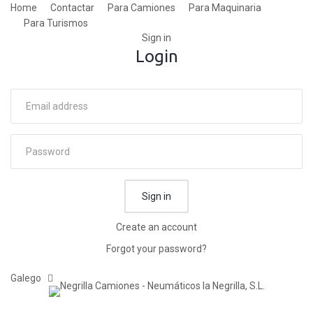
Home
Contactar
Para Camiones
Para Maquinaria
Para Turismos
Sign in
Login
Sign in
Create an account
Forgot your password?
Galego