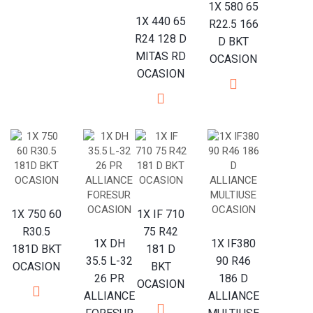
1X 580 65
1X 440 65
R22.5 166
R24 128 D
D BKT
MITAS RD
OCASION
OCASION
1X 750 60
1X IF 710
R30.5
75 R42
1X DH
1X IF380
181D BKT
181 D
35.5 L-32
90 R46
OCASION
BKT
26 PR
186 D
OCASION
ALLIANCE
ALLIANCE