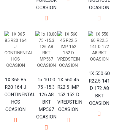
FORESUR
MULTIUSE
OCASION
OCASION
1X 550 60
1X 365 85
1x 10.00
1X 560 45
R22.5 141
R20 164 J
75 -15.3
R22.5 IMP
D 172 A8
CONTINENTAL
126 A8
152 152 D
BKT
HCS
BKT
VREDSTEIN
OCASION
OCASION
MP567
OCASION
OCASION