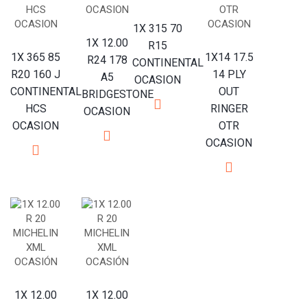
1X 315 70
1X 12.00
R15
1X 365 85
1X14 17.5
R24 178
CONTINENTAL
R20 160 J
14 PLY
A5
OCASION
CONTINENTAL
OUT
BRIDGESTONE
HCS
RINGER
OCASION
OCASION
OTR
OCASION
1X 12.00
1X 12.00