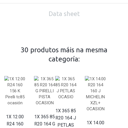
Data sheet
30 produtos máis na mesma
categoría:
1X 365 85
1X 12.00
1X 365 85
R20 164 J
1X 14.00
R24 160
R20 164 G
PETLAS